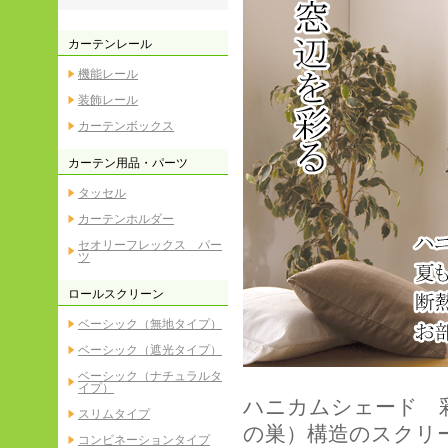
カーテンレール
機能レール
装飾レール
カーテンボックス
カーテン用品・パーツ
タッセル
カーテンホルダー
セオリーフレックス パー
ツ
ロールスクリーン
ベーシック（無地タイプ）
ベーシック（遮光タイプ）
ベーシック（ナチュラルタ
イプ）
ハニカムシェード 
スリムタイプ
の巣）構造のスクリ
コンビネーションタイプ