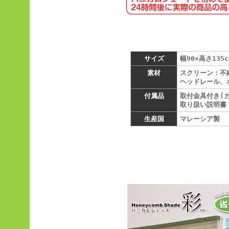
サイズ
幅90×高さ135c
素材
スクリーン：不
ヘッドレール、
付属品
取付金具付き(
取り扱い説明書
生産国
マレーシア製