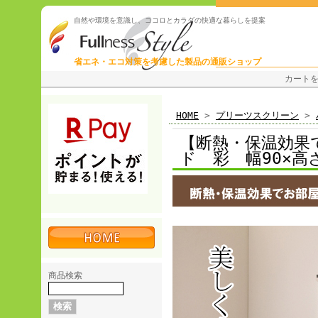
自然や環境を意識し、ココロとカラダの快適な暮らしを提案
省エネ・エコ対策を考慮した製品の通販ショップ
カート
HOME
>
プリーツスクリーン
>
【断熱・保温効果
ド 彩 幅90×高さ
商品検索