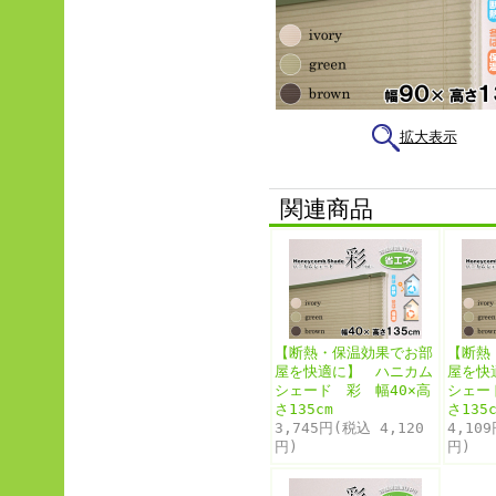
拡大表示
関連商品
【断熱・保温効果でお部
【断熱
屋を快適に】 ハニカム
屋を快
シェード 彩 幅40×高
シェー
さ135cm
さ135
3,745円(税込 4,120
4,10
円)
円)