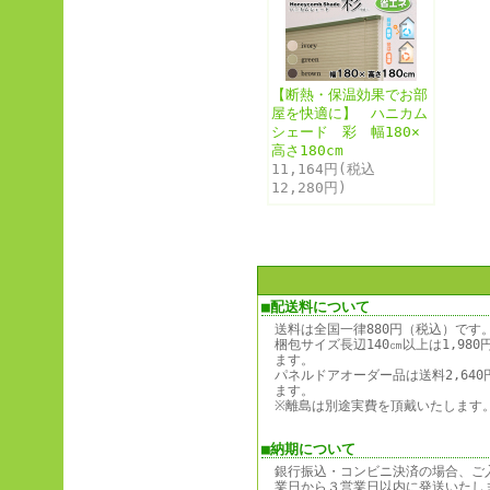
【断熱・保温効果でお部
屋を快適に】 ハニカム
シェード 彩 幅180×
高さ180cm
11,164円(税込
12,280円)
■配送料について
送料は
全国一律880円（税込）
です
梱包サイズ長辺140㎝以上は1,98
ます。
パネルドアオーダー品は送料2,64
ます。
※離島は別途実費を頂戴いたします
■納期について
銀行振込・コンビニ決済の場合、ご
業日から３営業日以内に発送いたし