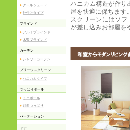
ハニカム構造が作り
クールシェード
屋を快適に保ちます
外付けタイプ
スクリーンにはソフ
ブラインド
が差し込みお部屋を
アルミブラインド
木製ブラインド
カーテン
シャワーカーテン
プリーツスクリーン
ハニカムタイプ
つっぱりポール
ミニポール
縦型つっぱり
パーテーション
ドア